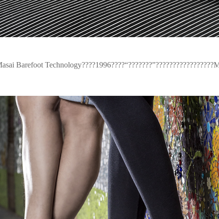
sai Barefoot Technology????1996????“???????”?????????????????M