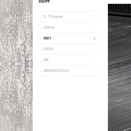
品牌
S. T. Dupont
Ostrich
MBT
URTA
WF
BIRKENSTOCK