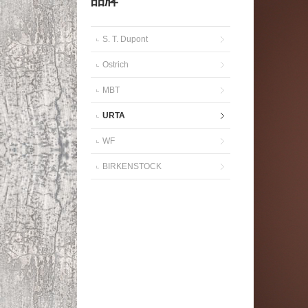
品牌
S. T. Dupont
Ostrich
MBT
URTA
WF
BIRKENSTOCK