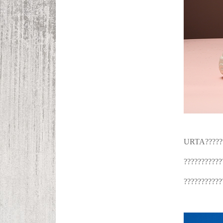
URTA??????
???????????
???????????