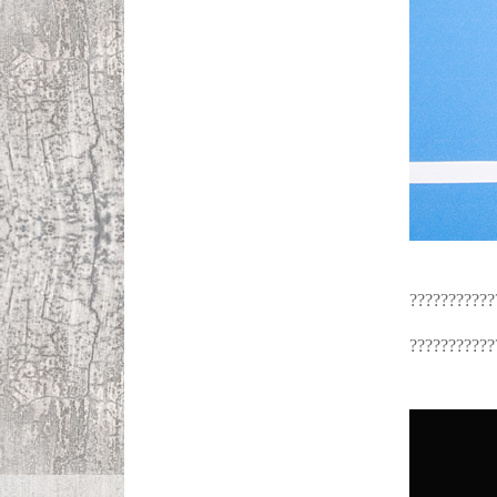
???????????
???????????